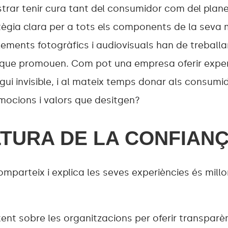
ar tenir cura tant del consumidor com del plane
tègia clara per a tots els components de la seva
 elements fotogràfics i audiovisuals han de treballa
 que promouen. Com pot una empresa oferir exper
igui invisible, i al mateix temps donar als consumi
mocions i valors que desitgen?
LTURA DE LA CONFIAN
mparteix i explica les seves experiències és millor
xent sobre les organitzacions per oferir transparèn