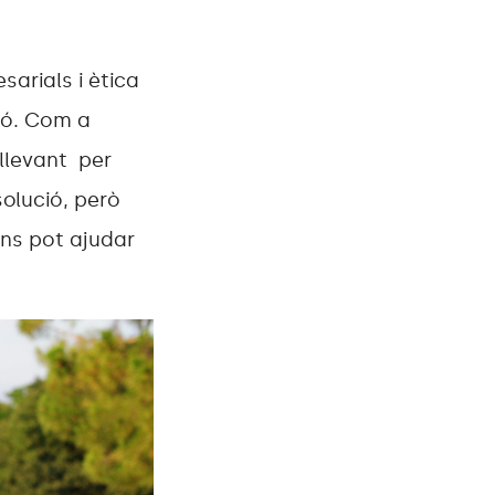
sarials i ètica
ció. Com a
llevant per
solució, però
ens pot ajudar