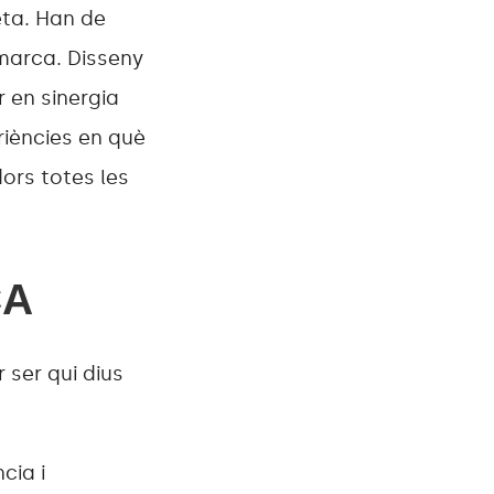
ta. Han de
 marca. Disseny
r en sinergia
iències en què
dors totes les
ÇA
 ser qui dius
cia i