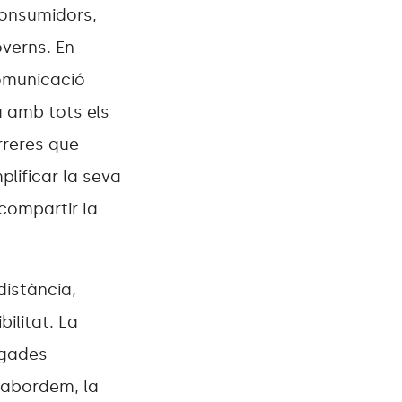
consumidors,
overns. En
omunicació
a amb tots els
rreres que
plificar la seva
 compartir la
distància,
bilitat. La
egades
s abordem, la