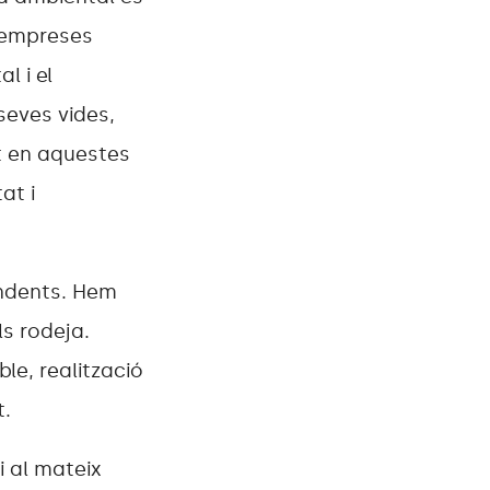
 empreses
l i el
seves vides,
at en aquestes
at i
endents. Hem
s rodeja.
le, realització
t.
i al mateix