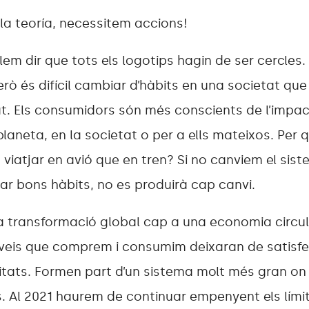
la teoría, necessitem accions!
em dir que tots els logotips hagin de ser cercles. 
rò és difícil cambiar d’hàbits en una societat que
at. Els consumidors són més conscients de l’impac
laneta, en la societat o per a ells mateixos. Per 
viatjar en avió que en tren? Si no canviem el sis
ar bons hàbits, no es produirà cap canvi.
 transformació global cap a una economia circula
rveis que comprem i consumim deixaran de satisfe
tats. Formen part d’un sistema molt més gran on l
s. Al 2021 haurem de continuar empenyent els lími