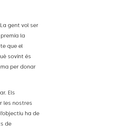
La gent vol ser
 premia la
te que el
què sovint és
tema per donar
r. Els
r les nostres
’objectiu ha de
ts de