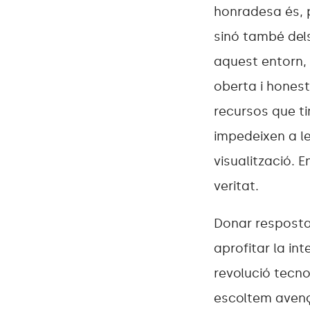
honradesa és, 
sinó també dels
aquest entorn,
oberta i honest
recursos que ti
impedeixen a les
visualització. 
veritat.
Donar resposta 
aprofitar la inte
revolució tecn
escoltem avenços