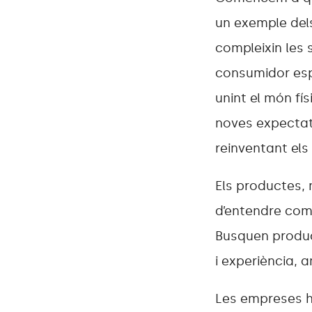
un exemple del
compleixin les 
consumidor espe
unint el món fí
noves expectati
reinventant els
Els productes,
d’entendre com
Busquen product
i experiència, 
Les empreses ha