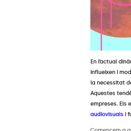
En l’actual di
influeixen i mo
la necessitat de
Aquestes tendè
empreses. Els 
audiovisuals
i 
Comencem a qüe