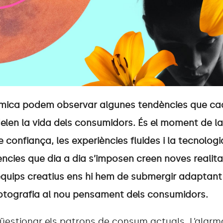
nàmica podem observar algunes tendències que c
delen la vida dels consumidors. És el moment de la 
 confiança, les experiències fluides i la tecnologia
ncies que dia a dia s’imposen creen noves realita
equips creatius ens hi hem de submergir adaptan
fotografia al nou pensament dels consumidors.
stionar els patrons de consum actuals. L’alarm