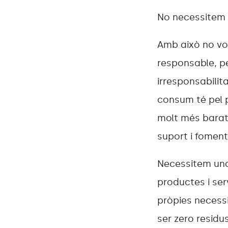
No necessitem 
Amb això no vol
responsable, pe
irresponsabilit
consum té pel p
molt més barat 
suport i foment
Necessitem una
productes i se
pròpies necessi
ser zero residu