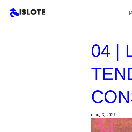
P
04 |
TEN
CON
març 3, 2021