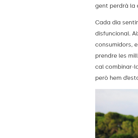
gent perdrà la 
Cada dia sentim
disfuncional. A
consumidors, e
prendre les mil
cal combinar-l
però hem d’est