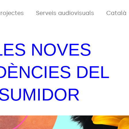
rojectes
Serveis audiovisuals
Català
 LES NOVES
DÈNCIES DEL
SUMIDOR