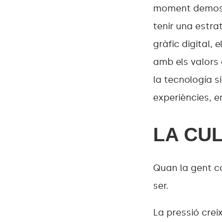
moment demostr
tenir una estra
gràfic digital,
amb els valors
la tecnología s
experiències, e
LA CU
Quan la gent co
ser.
La pressió crei