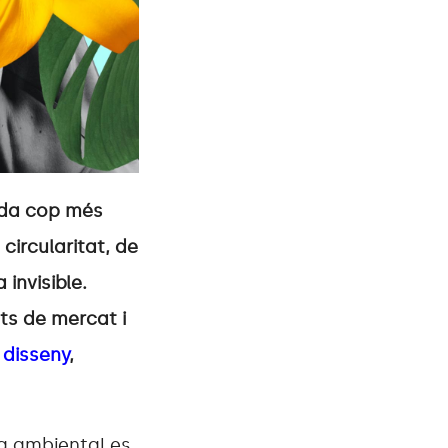
ada cop més
circularitat, de
 invisible.
ts de mercat i
t
disseny
,
a ambiental es