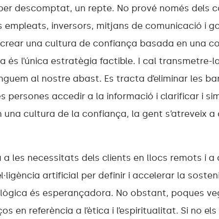
per descomptat, un repte. No prové només dels 
 empleats, inversors, mitjans de comunicació i g
 crear una cultura de confiança basada en una c
a és l’única estratègia factible. I cal transmetre-l
nguem al nostre abast. Es tracta d’eliminar les ba
 persones accedir a la informació i clarificar i sim
En una cultura de la confiança, la gent s’atreveix a
a les necessitats dels clients en llocs remots i a 
l·ligència artificial per definir i accelerar la sosteni
ològica és esperançadora. No obstant, poques v
 en referència a l’ètica i l’espiritualitat. Si no el