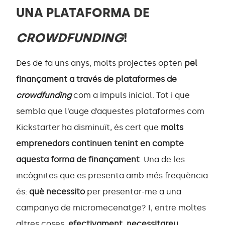
UNA PLATAFORMA DE
CROWDFUNDING
!
Des de fa uns anys, molts projectes opten
pel
finançament a través de plataformes de
crowdfunding
com a impuls inicial. Tot i que
sembla que l’auge d’aquestes plataformes com
Kickstarter ha disminuït, és cert que
molts
emprenedors continuen tenint en compte
aquesta forma de finançament
. Una de les
incògnites que es presenta amb més freqüència
és:
què necessito
per presentar-me a una
campanya de micromecenatge? I, entre moltes
altres coses,
efectivament, necessitareu