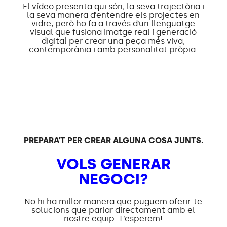
El vídeo presenta qui són, la seva trajectòria i
la seva manera d’entendre els projectes en
vidre, però ho fa a través d’un llenguatge
visual que fusiona imatge real i generació
digital per crear una peça més viva,
contemporània i amb personalitat pròpia.
PREPARA’T PER CREAR ALGUNA COSA JUNTS.
VOLS GENERAR
NEGOCI?
No hi ha millor manera que puguem oferir-te
solucions que parlar directament amb el
nostre equip. T’esperem!